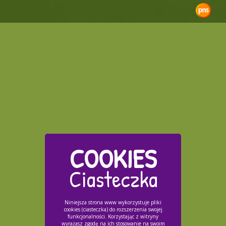
COOKIES
Ciasteczka
Niniejsza strona www wykorzystuje pliki
cookies (ciasteczka) do rozszerzenia swojej
funkcjonalności. Korzystając z witryny
wyrażasz zgodę na ich stosowanie na swoim