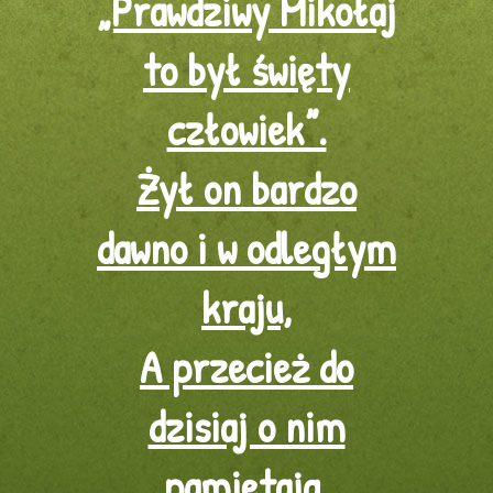
„Prawdziwy Mikołaj
to był święty
człowiek”.
Żył on bardzo
dawno i w odległym
kraju,
A przecież do
dzisiaj o nim
pamiętają.