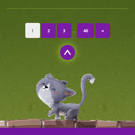
1
…
2
3
40
«